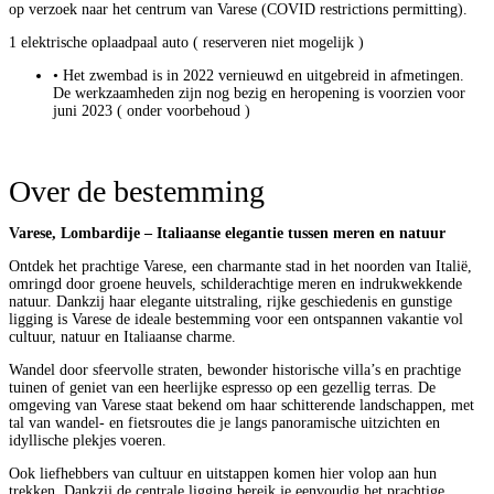
op verzoek naar het centrum van Varese (COVID restrictions permitting).
1 elektrische oplaadpaal auto ( reserveren niet mogelijk )
• Het zwembad is in 2022 vernieuwd en uitgebreid in afmetingen.
De werkzaamheden zijn nog bezig en heropening is voorzien voor
juni 2023 ( onder voorbehoud )
Over de bestemming
Varese, Lombardije – Italiaanse elegantie tussen meren en natuur
Ontdek het prachtige Varese, een charmante stad in het noorden van Italië,
omringd door groene heuvels, schilderachtige meren en indrukwekkende
natuur. Dankzij haar elegante uitstraling, rijke geschiedenis en gunstige
ligging is Varese de ideale bestemming voor een ontspannen vakantie vol
cultuur, natuur en Italiaanse charme.
Wandel door sfeervolle straten, bewonder historische villa’s en prachtige
tuinen of geniet van een heerlijke espresso op een gezellig terras. De
omgeving van Varese staat bekend om haar schitterende landschappen, met
tal van wandel- en fietsroutes die je langs panoramische uitzichten en
idyllische plekjes voeren.
Ook liefhebbers van cultuur en uitstappen komen hier volop aan hun
trekken. Dankzij de centrale ligging bereik je eenvoudig het prachtige