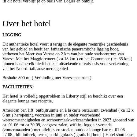
In dit hotel verblijf je op basis van Logies en ontbijt.
Over het hotel
LIGGING
Dit authentieke hotel voert u terug in de elegante roemrijke geschiedenis
van het gebied en heeft een fantastische panoramische ligging hoog
verheven het Meer van Varese op 2 km van het oude stadscentrum van
Varese. Met het Maggioremeer ( ca 18 km ) en het Comomeer ( ca 35 km )
binnen handbereik biedt het een uitstekende uitvalsbasis voor verkenning
van het Noord Italiaanse merengebied.
Bushalte 800 mt ( Verbinding met Varese centrum )
FACILITEITEN:
Het hotel is volledig opgetrokken in Liberty stijl en beschikt over een
elegante lounge met receptie,
American bar, lift, ontbijtruimte en à la carte restaurant, zwembad ( ca 12 x
6 mt ) heropening voorzien in juni en onder voorbehoud
weersomstandigheden en scchoonmaakwerkzaamheden in 2023 geopend van
ca. 01.06 tot ca 30.09, congress zalen, wifi in, loggia / veranda
(zomermaanden ) met tafeltjes en stoelen outdoor lounge bar ca. 01.06 –
27.08 , bibliotheek, terras, parkingplaats ( gratis bij hotel ) Hotel shuttlebus