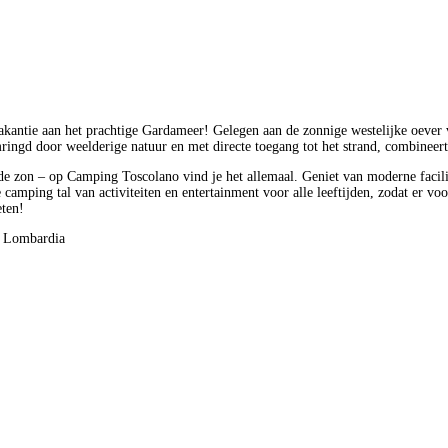
akantie aan het prachtige Gardameer! Gelegen aan de zonnige westelijke oever 
Omringd door weelderige natuur en met directe toegang tot het strand, combinee
zon – op Camping Toscolano vind je het allemaal. Geniet van moderne facilitei
amping tal van activiteiten en entertainment voor alle leeftijden, zodat er voo
eten!
, Lombardia