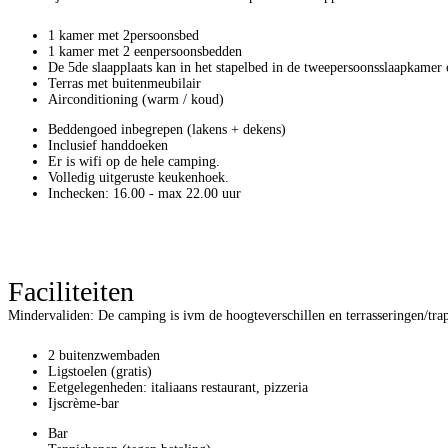
1 kamer met 2persoonsbed
1 kamer met 2 eenpersoonsbedden
De 5de slaapplaats kan in het stapelbed in de tweepersoonsslaapkamer 
Terras met buitenmeubilair
Airconditioning (warm / koud)
Beddengoed inbegrepen (lakens + dekens)
Inclusief handdoeken
Er is wifi op de hele camping.
Volledig uitgeruste keukenhoek.
Inchecken: 16.00 - max 22.00 uur
Faciliteiten
Mindervaliden: De camping is ivm de hoogteverschillen en terrasseringen/trap
2 buitenzwembaden
Ligstoelen (gratis)
Eetgelegenheden: italiaans restaurant, pizzeria
Ijscrème-bar
Bar