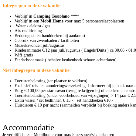
Inbegrepen in deze vakantie
Verblijf in
Camping Toscolano ***
*
Verblijf in een
Mobil Home
voor max 5 personen/slaapplaatsen
Water / elektra / gas
Airconditioning
Beddengoed en handdoeken bij aankomst
Gebruik van zwembaden / faciliteiten
Muziekavonden juli/augustus
Kinderanimatie 6/12 jaar juli/augustus ( Engels/Duits ) ca 30.06 - 01.
Wifi gratis
Eindschoonmaak ( behalve keukenhoek schoon achterlaten)
Niet inbegrepen in deze vakantie
Toeristenbelasting (ter plaatste te voldoen)
Exclusief reis- en annuleringsverzekering. Informeer bij je bank naar 
Borg € 100,00 per stacaravan (terug te krijgen bij uitchecken na contr
Toeristenbelasting (onder voorbehoud van wijzigingen) > 14 jaar € 2,
Extra wissel / set bedlinnen € 15,- ; set handdoeken €10,-
Huisdieren € 10 per nacht (aanmelden verplicht bij boeking anders ka
Accommodatie
Je verblijft in een Mobilhome voor max 5 personen/slaapplaatsen