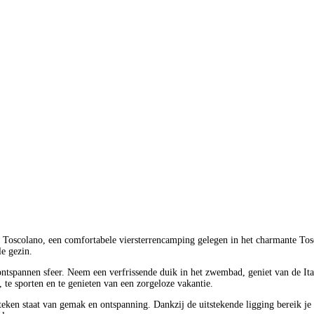
g Toscolano, een comfortabele viersterrencamping gelegen in het charmante T
le gezin.
ntspannen sfeer. Neem een verfrissende duik in het zwembad, geniet van de Ita
te sporten en te genieten van een zorgeloze vakantie.
teken staat van gemak en ontspanning. Dankzij de uitstekende ligging bereik j