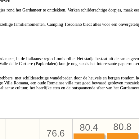
eleven.
kjes rond het Gardameer te ontdekken. Verken schilderachtige dorpjes, maak e
ezellige familiemomenten, Camping Toscolano biedt alles voor een onvergetelijk
rdameer, in de Italiaanse regio Lombardije. Het stadje bestaat uit de samengev
 Valle delle Cartiere (Papierdalen) kun je nog steeds het interessante papiermu
ebbers, met schilderachtige wandelpaden door de heuvels en bergen rondom he
e Villa Romana, een oude Romeinse villa met goed bewaard gebleven mozaïeken.
taliaanse cultuur, het heerlijke eten en de ontspannende sfeer van het Gardameer