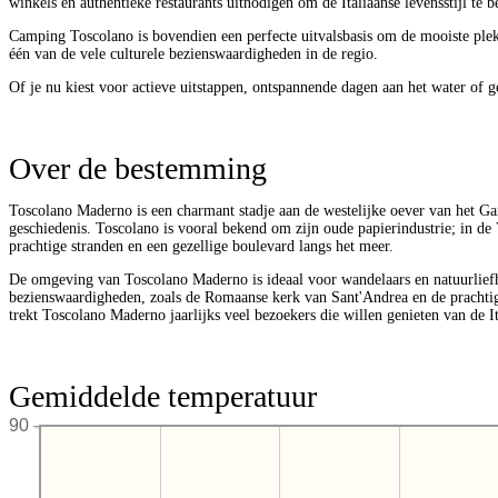
winkels en authentieke restaurants uitnodigen om de Italiaanse levensstijl te b
Camping Toscolano is bovendien een perfecte uitvalsbasis om de mooiste ple
één van de vele culturele bezienswaardigheden in de regio.
Of je nu kiest voor actieve uitstappen, ontspannende dagen aan het water of g
Over de bestemming
Toscolano Maderno is een charmant stadje aan de westelijke oever van het Ga
geschiedenis. Toscolano is vooral bekend om zijn oude papierindustrie; in de
prachtige stranden en een gezellige boulevard langs het meer.
De omgeving van Toscolano Maderno is ideaal voor wandelaars en natuurliefh
bezienswaardigheden, zoals de Romaanse kerk van Sant'Andrea en de prachtig
trekt Toscolano Maderno jaarlijks veel bezoekers die willen genieten van de I
Gemiddelde temperatuur