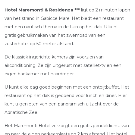
€
225.00
Hotel Maremonti & Residenza ***
ligt op 2 minuten lopen
per persoon
van het strand in Gabicce Mare. Het biedt een restaurant
per
met een nautisch thema in de tuin op het dak. U kunt
persoon
gratis gebruikmaken van het zwembad van een
BEKIJK EN BOEK
PRIJSOPGAVE
zusterhotel op 50 meter afstand.
De klassiek ingerichte kamers zijn voorzien van
airconditioning. Ze zijn uitgerust met satelliet-tv en een
eigen badkamer met haardroger.
U kunt elke dag goed beginnen met een ontbijtbuffet. Het
restaurant op het dak is geopend voor lunch en diner. Hier
kunt u genieten van een panoramisch uitzicht over de
Adriatische Zee.
Het Maremonti Hotel verzorgt een gratis pendeldienst van
en naar de eigen parkeerplaats op 2 km afstand. Het hotel