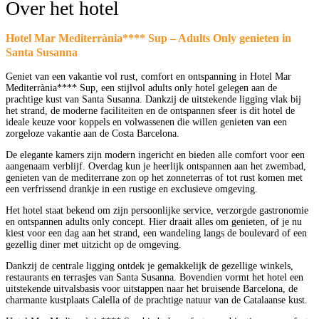
Over het hotel
Hotel Mar Mediterrània**** Sup – Adults Only genieten in
Santa Susanna
Geniet van een vakantie vol rust, comfort en ontspanning in Hotel Mar
Mediterrània**** Sup, een stijlvol adults only hotel gelegen aan de
prachtige kust van Santa Susanna. Dankzij de uitstekende ligging vlak bij
het strand, de moderne faciliteiten en de ontspannen sfeer is dit hotel de
ideale keuze voor koppels en volwassenen die willen genieten van een
zorgeloze vakantie aan de Costa Barcelona.
De elegante kamers zijn modern ingericht en bieden alle comfort voor een
aangenaam verblijf. Overdag kun je heerlijk ontspannen aan het zwembad,
genieten van de mediterrane zon op het zonneterras of tot rust komen met
een verfrissend drankje in een rustige en exclusieve omgeving.
Het hotel staat bekend om zijn persoonlijke service, verzorgde gastronomie
en ontspannen adults only concept. Hier draait alles om genieten, of je nu
kiest voor een dag aan het strand, een wandeling langs de boulevard of een
gezellig diner met uitzicht op de omgeving.
Dankzij de centrale ligging ontdek je gemakkelijk de gezellige winkels,
restaurants en terrasjes van Santa Susanna. Bovendien vormt het hotel een
uitstekende uitvalsbasis voor uitstappen naar het bruisende Barcelona, de
charmante kustplaats Calella of de prachtige natuur van de Catalaanse kust.