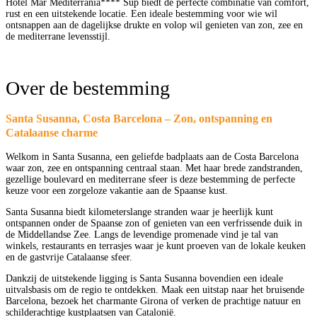
Hotel Mar Mediterrània**** Sup biedt de perfecte combinatie van comfort,
rust en een uitstekende locatie. Een ideale bestemming voor wie wil
ontsnappen aan de dagelijkse drukte en volop wil genieten van zon, zee en
de mediterrane levensstijl.
Over de bestemming
Santa Susanna, Costa Barcelona – Zon, ontspanning en
Catalaanse charme
Welkom in Santa Susanna, een geliefde badplaats aan de Costa Barcelona
waar zon, zee en ontspanning centraal staan. Met haar brede zandstranden,
gezellige boulevard en mediterrane sfeer is deze bestemming de perfecte
keuze voor een zorgeloze vakantie aan de Spaanse kust.
Santa Susanna biedt kilometerslange stranden waar je heerlijk kunt
ontspannen onder de Spaanse zon of genieten van een verfrissende duik in
de Middellandse Zee. Langs de levendige promenade vind je tal van
winkels, restaurants en terrasjes waar je kunt proeven van de lokale keuken
en de gastvrije Catalaanse sfeer.
Dankzij de uitstekende ligging is Santa Susanna bovendien een ideale
uitvalsbasis om de regio te ontdekken. Maak een uitstap naar het bruisende
Barcelona, bezoek het charmante Girona of verken de prachtige natuur en
schilderachtige kustplaatsen van Catalonië.