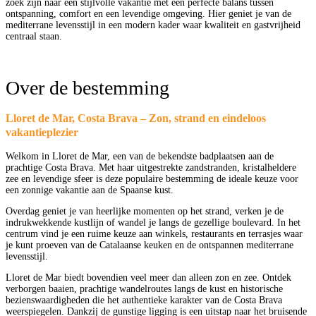
zoek zijn naar een stijlvolle vakantie met een perfecte balans tussen
ontspanning, comfort en een levendige omgeving. Hier geniet je van de
mediterrane levensstijl in een modern kader waar kwaliteit en gastvrijheid
centraal staan.
Over de bestemming
Lloret de Mar, Costa Brava – Zon, strand en eindeloos
vakantieplezier
Welkom in Lloret de Mar, een van de bekendste badplaatsen aan de
prachtige Costa Brava. Met haar uitgestrekte zandstranden, kristalheldere
zee en levendige sfeer is deze populaire bestemming de ideale keuze voor
een zonnige vakantie aan de Spaanse kust.
Overdag geniet je van heerlijke momenten op het strand, verken je de
indrukwekkende kustlijn of wandel je langs de gezellige boulevard. In het
centrum vind je een ruime keuze aan winkels, restaurants en terrasjes waar
je kunt proeven van de Catalaanse keuken en de ontspannen mediterrane
levensstijl.
Lloret de Mar biedt bovendien veel meer dan alleen zon en zee. Ontdek
verborgen baaien, prachtige wandelroutes langs de kust en historische
bezienswaardigheden die het authentieke karakter van de Costa Brava
weerspiegelen. Dankzij de gunstige ligging is een uitstap naar het bruisende