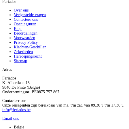
Feriados
Over ons
Veelgestelde vragen
Contacteer ons
Openingsuren
Blog
Beoordelingen
Voorwaarden
Privacy Policy
Klachten/Geschillen
Zekerheden
Herroepingsrecht
Sitemap
Adres
Feriados
K. Albertlaan 15
9840 De Pinte (België)
Ondernemingsnr: BE0875.757.867
Contacteer ons
Onze reisagenten zijn bereikbaar van ma. t/m zat. van 09.30 u t/m 17.30 u
info@feriados.be
Email ons
België