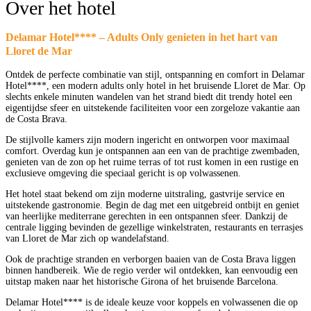
Over het hotel
Delamar Hotel**** – Adults Only genieten in het hart van
Lloret de Mar
Ontdek de perfecte combinatie van stijl, ontspanning en comfort in Delamar
Hotel****, een modern adults only hotel in het bruisende Lloret de Mar. Op
slechts enkele minuten wandelen van het strand biedt dit trendy hotel een
eigentijdse sfeer en uitstekende faciliteiten voor een zorgeloze vakantie aan
de Costa Brava.
De stijlvolle kamers zijn modern ingericht en ontworpen voor maximaal
comfort. Overdag kun je ontspannen aan een van de prachtige zwembaden,
genieten van de zon op het ruime terras of tot rust komen in een rustige en
exclusieve omgeving die speciaal gericht is op volwassenen.
Het hotel staat bekend om zijn moderne uitstraling, gastvrije service en
uitstekende gastronomie. Begin de dag met een uitgebreid ontbijt en geniet
van heerlijke mediterrane gerechten in een ontspannen sfeer. Dankzij de
centrale ligging bevinden de gezellige winkelstraten, restaurants en terrasjes
van Lloret de Mar zich op wandelafstand.
Ook de prachtige stranden en verborgen baaien van de Costa Brava liggen
binnen handbereik. Wie de regio verder wil ontdekken, kan eenvoudig een
uitstap maken naar het historische Girona of het bruisende Barcelona.
Delamar Hotel**** is de ideale keuze voor koppels en volwassenen die op