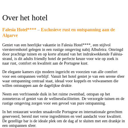
Over het hotel
Falesia Hotel**** – Exclusieve rust en ontspanning aan de
Algarve
Geniet van een heerlijke vakantie in Falesia Hotel****, een stijlvol
viersterrenhotel gelegen in een rustige omgeving nabij Albufeira. Omringd
door prachtige tuinen en op korte afstand van het indrukwekkende Falésia-
strand, is dit adults friendly hotel de perfecte keuze voor wie op zoek is
naar rust, comfort en kwaliteit aan de Portugese kust.
De elegante kamers zijn modern ingericht en voorzien van alle comfort
voor een ontspannen verblijf. Vanuit het hotel geniet je van een serene sfeer
waar ontspanning centraal staat, ideaal voor koppels en volwassenen die
willen ontsnappen aan de dagelijkse drukte.
Neem een verfrissende duik in het ruime zwembad, ontspan op het
zonneterras of geniet van de wellnessfaciliteiten. De verzorgde tuinen en de
rustige omgeving zorgen voor een gevoel van pure ontspanning.
In het restaurant worden smaakvolle Portugese en internationale gerechten
geserveerd, bereid met verse ingrediënten en veel aandacht voor kwaliteit.
De gezellige bar is de ideale plek om de dag af te sluiten met een drankje in
een ontspannen sfeer.