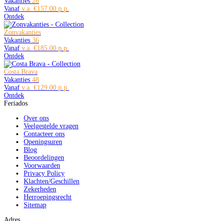
Vakanties
26
Vanaf
€157.00
Ontdek
Zonvakanties
Vakanties
36
Vanaf
€185.00
Ontdek
Costa Brava
Vakanties
48
Vanaf
€129.00
Ontdek
Feriados
Over ons
Veelgestelde vragen
Contacteer ons
Openingsuren
Blog
Beoordelingen
Voorwaarden
Privacy Policy
Klachten/Geschillen
Zekerheden
Herroepingsrecht
Sitemap
Adres