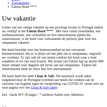
Zonvakanties
Falesia Hotel ****
Uw vakantie
Geniet van een rustige vakantie op een prachtige locatie in Portugal tijdens
uw verblijf in het
Falesia Hotel ****
. Met twee ruime zwembaden, een
wellnesscentrum, een cocktailbar en live-entertainment tijdens het
zomerseizoen, is dit hotel voor volwassenen de perfecte plek voor een
ontspannen vakantie.
Het hotel beschikt over een buitenzwembad en een verwarmd
binnenzwembad, dus er is altijd wel een plek om te ontspannen, ongeacht
uw voorkeur. Er zijn ook tal van tuinen rondom het hotel waar u kunt
wandelen en tot rust kunt komen. Het strand van Falesia ligt op slechts 800
meter afstand voor degenen die liever aan zee ontspannen. Tijdens het
zomerseizoen biedt de Show Bar live entertainment.
Dit hotel heeft het label
Clean & Safe
. Dit keurmerk wordt enkel
toegekend door de Portugese overheid aan hotels die voldoen aan de
vereisten van hygiëne tegen de verspreiding van COVID-19. (meer info zie
onze pagina over het
Clean & Safe label
)
Incl. vlucht H/T (8 dagen / 7 nachten)
Adults only
Albufeira