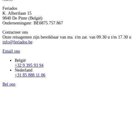
Feriados
K. Albertlaan 15
9840 De Pinte (België)
Ondernemingsnr: BE0875.757.867
Contacteer ons
Onze reisagenten zijn bereikbaar van ma. t/m zat. van 09.30 u t/m 17.30 u
info@feriados.be
Email ons
België
+32 9 395 93 94
Nederland
+31 85 888 11 06
Bel ons