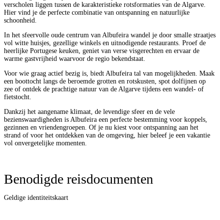
verscholen liggen tussen de karakteristieke rotsformaties van de Algarve.
Hier vind je de perfecte combinatie van ontspanning en natuurlijke
schoonheid.
In het sfeervolle oude centrum van Albufeira wandel je door smalle straatjes
vol witte huisjes, gezellige winkels en uitnodigende restaurants. Proef de
heerlijke Portugese keuken, geniet van verse visgerechten en ervaar de
warme gastvrijheid waarvoor de regio bekendstaat.
Voor wie graag actief bezig is, biedt Albufeira tal van mogelijkheden. Maak
een boottocht langs de beroemde grotten en rotskusten, spot dolfijnen op
zee of ontdek de prachtige natuur van de Algarve tijdens een wandel- of
fietstocht.
Dankzij het aangename klimaat, de levendige sfeer en de vele
bezienswaardigheden is Albufeira een perfecte bestemming voor koppels,
gezinnen en vriendengroepen. Of je nu kiest voor ontspanning aan het
strand of voor het ontdekken van de omgeving, hier beleef je een vakantie
vol onvergetelijke momenten.
Benodigde reisdocumenten
Geldige identiteitskaart