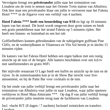
Vervolgens brengt een
privétransfer
jullie naar het treinstation van
Lissabon om de trein te nemen naar het Oriente Trein station van Albufeira.
Ook hier staat een privétransfer klaar om jullie te vervoeren naar het Falesia
Hotel **** in de Algarve voor een verblijf van 4 nachten.
Hotel Falesia **** heeft een beoordeling van 9/10
en ligt op 10 minuten
lopen van het strand. Dit hotel wordt omgeven door grote tuinen en biedt
een gratis pendeldienst naar het strand Falesia op 5 minuten rijden. Het
heeft een binnen- en buitenbad en een hot tub.
Golfliefhebbers kunnen gebruikmaken van de nabijgelegen golfbaan Pine
Cliffs, en de wedstrijdbanen in Vilamoura en Vila Sol bereik je in slechts 15
minuten rijden.
De kamers van het Falesia Hotel hebben een eigen balkon met een rustig
uitzicht op de tuin of de bergen. Alle kamers beschikken over een lcd-tv
met satellietzenders en gratis WiFi.
Het stijlvolle restaurant O Lago biedt een buffet en uitzicht op de tuin en de
vijver. In de zomermaanden kun je in de Show Bar terecht voor live-
amusement, en bij de Palm Bar voor cocktails in de tuin.
Op het einde van jullie verblijf brengt een privétransfer jullie naar het
treinstation van Albufeira voor jullie rit naar Lissabon, waar jullie opnieuw
verblijven in Hotel Masa Almirante ***. Op dag 8 van jullie verblijf brengt
de privetransfer jullie tenslotte terug naar de luchthaven van Lissabon.
Incl. vlucht H/T (8 dagen / 7 nachten)
Inclusief treintickets en transfers
Lissabon