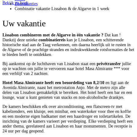
Bekijk en boek
Zonvakanties
Combinatie vakantie Lissabon & de Algarve in 1 week
Uw vakantie
Lissabon combineren met de Algarve in één vakantie ?
Dat kan !
Dankzij deze unieke
combinatiereis
kan je Lissabon, een schitterende
historische stad aan de Taag verkennen, om daarna heerlijk uit te rusten in
de Algarve of de prachtige stranden en indrukwekkende rotsformaties de het
te bieden heeft te ontdekken.
Bij aankomst op de luchthaven van Lissabon staat een
privétransfer
jullie
op te wachten om jullie te vervoeren naar hotel Masa Almirante *** voor
een verblijf van 2 nachten.
Hotel Masa Almirante heeft een beoordeling van 8,2/10
en ligt aan de
Avenida Almirante, naast het metrostation Anjo. Met de metro zijn alle
delen van Lissabon gemakkelijk te bereiken. Het hotel heeft een bar en een
lounge, waar u kunt genieten van snacks en non-alcoholische drankjes.
De kamers beschikken elk over airconditioning, een flatscreen-tv met
kabelzenders, een kluisje, een minibar, een waterkoker voor thee en koffie
en een moderne eigen badkamer met een haardroger en toiletartikelen. De
inrichting van de kamers varieert per verdieping. Elke verdieping heeft een
ander thema, gerelateerd aan Lissabon en haar monumenten. De receptie is
24 uur per dag geopend.