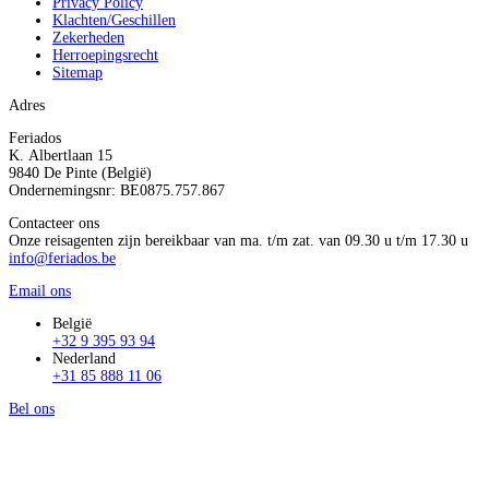
Privacy Policy
Klachten/Geschillen
Zekerheden
Herroepingsrecht
Sitemap
Adres
Feriados
K. Albertlaan 15
9840 De Pinte (België)
Ondernemingsnr: BE0875.757.867
Contacteer ons
Onze reisagenten zijn bereikbaar van ma. t/m zat. van 09.30 u t/m 17.30 u
info@feriados.be
Email ons
België
+32 9 395 93 94
Nederland
+31 85 888 11 06
Bel ons