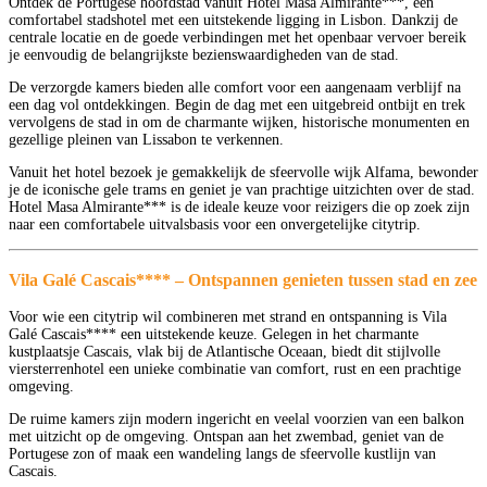
Ontdek de Portugese hoofdstad vanuit Hotel Masa Almirante***, een
comfortabel stadshotel met een uitstekende ligging in Lisbon. Dankzij de
centrale locatie en de goede verbindingen met het openbaar vervoer bereik
je eenvoudig de belangrijkste bezienswaardigheden van de stad.
De verzorgde kamers bieden alle comfort voor een aangenaam verblijf na
een dag vol ontdekkingen. Begin de dag met een uitgebreid ontbijt en trek
vervolgens de stad in om de charmante wijken, historische monumenten en
gezellige pleinen van Lissabon te verkennen.
Vanuit het hotel bezoek je gemakkelijk de sfeervolle wijk Alfama, bewonder
je de iconische gele trams en geniet je van prachtige uitzichten over de stad.
Hotel Masa Almirante*** is de ideale keuze voor reizigers die op zoek zijn
naar een comfortabele uitvalsbasis voor een onvergetelijke citytrip.
Vila Galé Cascais**** – Ontspannen genieten tussen stad en zee
Voor wie een citytrip wil combineren met strand en ontspanning is Vila
Galé Cascais**** een uitstekende keuze. Gelegen in het charmante
kustplaatsje Cascais, vlak bij de Atlantische Oceaan, biedt dit stijlvolle
viersterrenhotel een unieke combinatie van comfort, rust en een prachtige
omgeving.
De ruime kamers zijn modern ingericht en veelal voorzien van een balkon
met uitzicht op de omgeving. Ontspan aan het zwembad, geniet van de
Portugese zon of maak een wandeling langs de sfeervolle kustlijn van
Cascais.