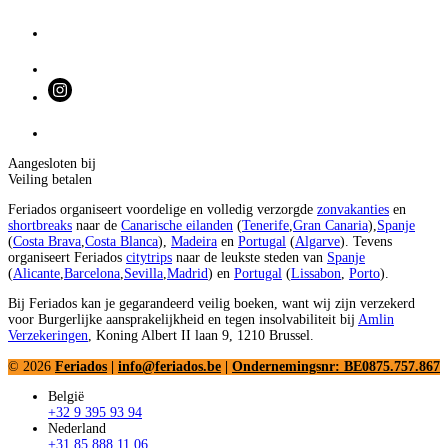
Aangesloten bij
Veiling betalen
Feriados organiseert voordelige en volledig verzorgde
zonvakanties
en
shortbreaks
naar de
Canarische eilanden
(
Tenerife
,
Gran Canaria
),
Spanje
(
Costa Brava
,
Costa Blanca
),
Madeira
en
Portugal
(
Algarve
). Tevens
organiseert Feriados
citytrips
naar de leukste steden van
Spanje
(
Alicante
,
Barcelona
,
Sevilla
,
Madrid
) en
Portugal
(
Lissabon
,
Porto
).
Bij Feriados kan je gegarandeerd veilig boeken, want wij zijn verzekerd
voor Burgerlijke aansprakelijkheid en tegen insolvabiliteit bij
Amlin
Verzekeringen
, Koning Albert II laan 9, 1210 Brussel.
© 2026
Feriados
|
info@feriados.be
|
Ondernemingsnr: BE0875.757.867
België
+32 9 395 93 94
Nederland
+31 85 888 11 06