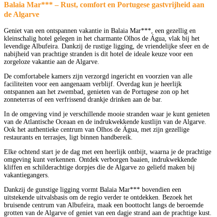
Balaia Mar*** – Rust, comfort en Portugese gastvrijheid aan
de Algarve
Geniet van een ontspannen vakantie in Balaia Mar***, een gezellig en
kleinschalig hotel gelegen in het charmante Olhos de Água, vlak bij het
levendige Albufeira. Dankzij de rustige ligging, de vriendelijke sfeer en de
nabijheid van prachtige stranden is dit hotel de ideale keuze voor een
zorgeloze vakantie aan de Algarve.
De comfortabele kamers zijn verzorgd ingericht en voorzien van alle
faciliteiten voor een aangenaam verblijf. Overdag kun je heerlijk
ontspannen aan het zwembad, genieten van de Portugese zon op het
zonneterras of een verfrissend drankje drinken aan de bar.
In de omgeving vind je verschillende mooie stranden waar je kunt genieten
van de Atlantische Oceaan en de indrukwekkende kustlijn van de Algarve.
Ook het authentieke centrum van Olhos de Água, met zijn gezellige
restaurants en terrasjes, ligt binnen handbereik.
Elke ochtend start je de dag met een heerlijk ontbijt, waarna je de prachtige
omgeving kunt verkennen. Ontdek verborgen baaien, indrukwekkende
kliffen en schilderachtige dorpjes die de Algarve zo geliefd maken bij
vakantiegangers.
Dankzij de gunstige ligging vormt Balaia Mar*** bovendien een
uitstekende uitvalsbasis om de regio verder te ontdekken. Bezoek het
bruisende centrum van Albufeira, maak een boottocht langs de beroemde
grotten van de Algarve of geniet van een dagje strand aan de prachtige kust.