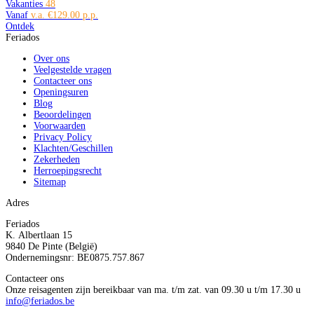
Vakanties
48
Vanaf
€129.00
Ontdek
Feriados
Over ons
Veelgestelde vragen
Contacteer ons
Openingsuren
Blog
Beoordelingen
Voorwaarden
Privacy Policy
Klachten/Geschillen
Zekerheden
Herroepingsrecht
Sitemap
Adres
Feriados
K. Albertlaan 15
9840 De Pinte (België)
Ondernemingsnr: BE0875.757.867
Contacteer ons
Onze reisagenten zijn bereikbaar van ma. t/m zat. van 09.30 u t/m 17.30 u
info@feriados.be