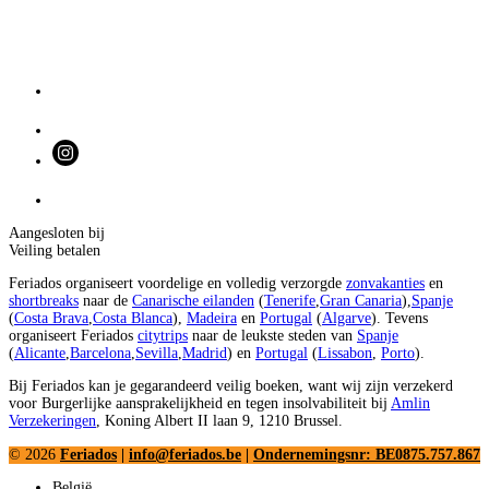
Aangesloten bij
Veiling betalen
Feriados organiseert voordelige en volledig verzorgde
zonvakanties
en
shortbreaks
naar de
Canarische eilanden
(
Tenerife
,
Gran Canaria
),
Spanje
(
Costa Brava
,
Costa Blanca
),
Madeira
en
Portugal
(
Algarve
). Tevens
organiseert Feriados
citytrips
naar de leukste steden van
Spanje
(
Alicante
,
Barcelona
,
Sevilla
,
Madrid
) en
Portugal
(
Lissabon
,
Porto
).
Bij Feriados kan je gegarandeerd veilig boeken, want wij zijn verzekerd
voor Burgerlijke aansprakelijkheid en tegen insolvabiliteit bij
Amlin
Verzekeringen
, Koning Albert II laan 9, 1210 Brussel.
© 2026
Feriados
|
info@feriados.be
|
Ondernemingsnr: BE0875.757.867
België