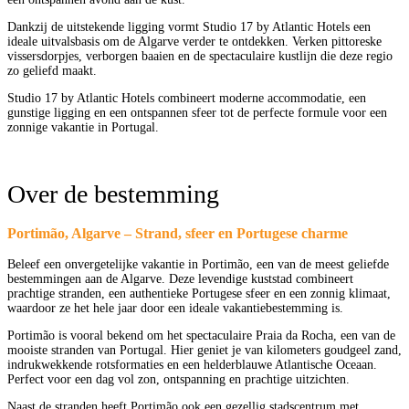
Dankzij de uitstekende ligging vormt Studio 17 by Atlantic Hotels een
ideale uitvalsbasis om de Algarve verder te ontdekken. Verken pittoreske
vissersdorpjes, verborgen baaien en de spectaculaire kustlijn die deze regio
zo geliefd maakt.
Studio 17 by Atlantic Hotels combineert moderne accommodatie, een
gunstige ligging en een ontspannen sfeer tot de perfecte formule voor een
zonnige vakantie in Portugal.
Over de bestemming
Portimão, Algarve – Strand, sfeer en Portugese charme
Beleef een onvergetelijke vakantie in Portimão, een van de meest geliefde
bestemmingen aan de Algarve. Deze levendige kuststad combineert
prachtige stranden, een authentieke Portugese sfeer en een zonnig klimaat,
waardoor ze het hele jaar door een ideale vakantiebestemming is.
Portimão is vooral bekend om het spectaculaire Praia da Rocha, een van de
mooiste stranden van Portugal. Hier geniet je van kilometers goudgeel zand,
indrukwekkende rotsformaties en een helderblauwe Atlantische Oceaan.
Perfect voor een dag vol zon, ontspanning en prachtige uitzichten.
Naast de stranden heeft Portimão ook een gezellig stadscentrum met