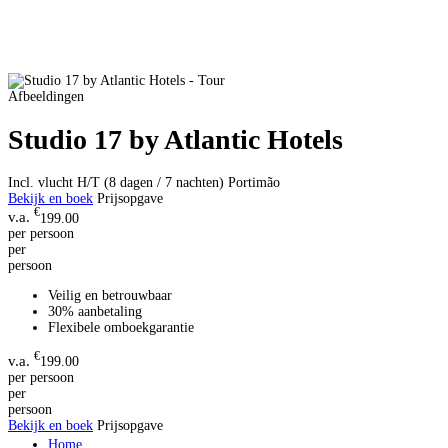
Afbeeldingen
Studio 17 by Atlantic Hotels
Incl. vlucht H/T (8 dagen / 7 nachten)
Portimão
Bekijk en boek
Prijsopgave
€
199.00
per persoon
per
persoon
Veilig en betrouwbaar
30% aanbetaling
Flexibele omboekgarantie
€
199.00
per persoon
per
persoon
Bekijk en boek
Prijsopgave
Home