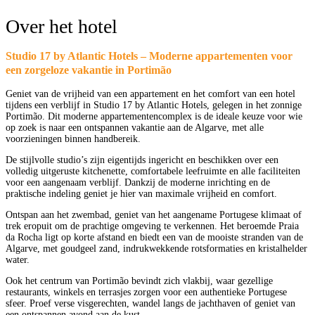
Over het hotel
Studio 17 by Atlantic Hotels – Moderne appartementen voor
een zorgeloze vakantie in Portimão
Geniet van de vrijheid van een appartement en het comfort van een hotel
tijdens een verblijf in Studio 17 by Atlantic Hotels, gelegen in het zonnige
Portimão. Dit moderne appartementencomplex is de ideale keuze voor wie
op zoek is naar een ontspannen vakantie aan de Algarve, met alle
voorzieningen binnen handbereik.
De stijlvolle studio’s zijn eigentijds ingericht en beschikken over een
volledig uitgeruste kitchenette, comfortabele leefruimte en alle faciliteiten
voor een aangenaam verblijf. Dankzij de moderne inrichting en de
praktische indeling geniet je hier van maximale vrijheid en comfort.
Ontspan aan het zwembad, geniet van het aangename Portugese klimaat of
trek eropuit om de prachtige omgeving te verkennen. Het beroemde Praia
da Rocha ligt op korte afstand en biedt een van de mooiste stranden van de
Algarve, met goudgeel zand, indrukwekkende rotsformaties en kristalhelder
water.
Ook het centrum van Portimão bevindt zich vlakbij, waar gezellige
restaurants, winkels en terrasjes zorgen voor een authentieke Portugese
sfeer. Proef verse visgerechten, wandel langs de jachthaven of geniet van
een ontspannen avond aan de kust.